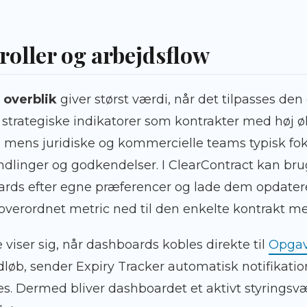
 roller og arbejdsflow
 overblik
giver størst værdi, når det tilpasses den
 strategiske indikatorer som kontrakter med høj
o, mens juridiske og kommercielle teams typisk fo
dlinger og godkendelser. I ClearContract kan bru
s efter egne præferencer og lade dem opdatere
ra overordnet metric ned til den enkelte kontrakt m
e viser sig, når dashboards kobles direkte til
Opgav
løb, sender Expiry Tracker automatisk notifikation
es. Dermed bliver dashboardet et aktivt styringsvæ