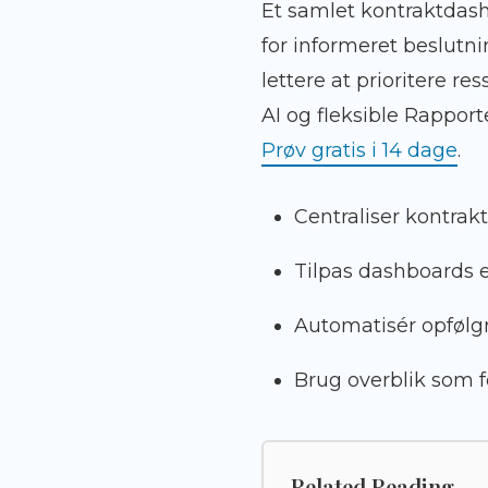
Et samlet kontraktdash
for informeret beslutni
lettere at prioritere re
AI og fleksible Rappor
Prøv gratis i 14 dage
.
Centraliser kontrak
Tilpas dashboards e
Automatisér opfølg
Brug overblik som f
Related Reading