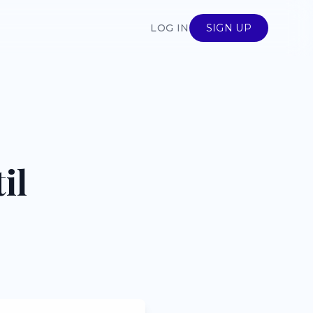
LOG IN
SIGN UP
il