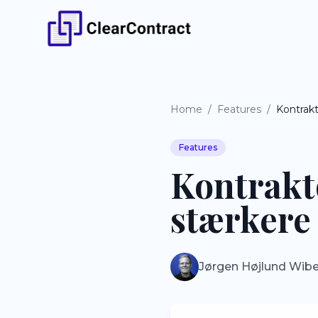
Home
/
Features
/
Features
Kontrakt
stærkere
Jørgen Højlund Wib