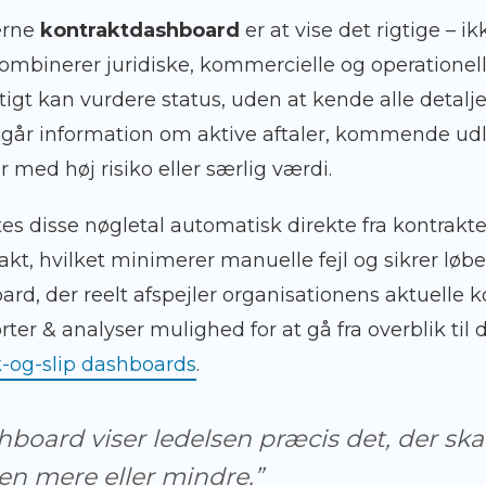
erne
kontraktdashboard
er at vise det rigtige – i
ombinerer juridiske, kommercielle og operationell
rtigt kan vurdere status, uden at kende alle detalje
mgår information om aktive aftaler, kommende ud
 med høj risiko eller særlig værdi.
es disse nøgletal automatisk direkte fra kontrakte
rakt, hvilket minimerer manuelle fejl og sikrer lø
ard, der reelt afspejler organisationens aktuelle k
er & analyser mulighed for at gå fra overblik til 
-og-slip dashboards
.
board viser ledelsen præcis det, der skal 
ken mere eller mindre.”