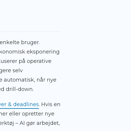
 enkelte bruger.
 økonomisk eksponering
kuserer på operative
gere selv
 automatisk, når nye
ed drill-down.
er & deadlines
. Hvis en
er eller opretter nye
rktøj – AI gør arbejdet,