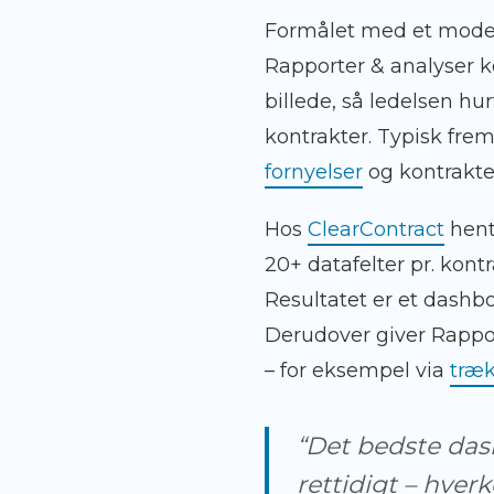
Formålet med et mod
Rapporter & analyser k
billede, så ledelsen hu
kontrakter. Typisk fre
fornyelser
og kontrakter
Hos
ClearContract
hent
20+ datafelter pr. kont
Resultatet er et dashbo
Derudover giver Rapport
– for eksempel via
træk
“Det bedste dash
rettidigt – hver