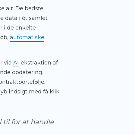
kke alt. De bedste
e data i ét samlet
r i de enkelte
løb,
automatiske
r via
AI
-ekstraktion af
bende opdatering.
ontraktportefølje.
dyb indsigt med få klik
til for at handle