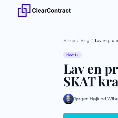
Home
/
Blog
/
How-to
Lav en pr
SKAT kr
Jørgen Højlund Wib