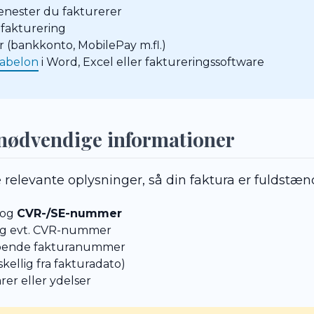
jenester du fakturerer
 fakturering
 (bankkonto, MobilePay m.fl.)
kabelon
i Word, Excel eller faktureringssoftware
 nødvendige informationer
 relevante oplysninger, så din faktura er fuldstæn
 og
CVR-/SE-nummer
 og evt. CVR-nummer
øbende fakturanummer
skellig fra fakturadato)
arer eller ydelser