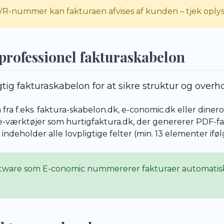
-nummer kan fakturaen afvises af kunden – tjek oplysn
 professionel fakturaskabelon
gtig fakturaskabelon for at sikre struktur og overho
ra f.eks. faktura-skabelon.dk, e-conomic.dk eller dinero
ne-værktøjer som hurtigfaktura.dk, der genererer PDF-f
indeholder alle lovpligtige felter (min. 13 elementer ifø
ware som E-conomic nummererer fakturaer automatis