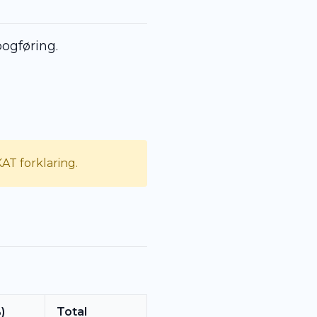
ogføring.
AT forklaring.
)
Total