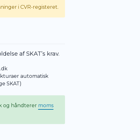
inger i CVR-registeret.
ldelse af SKAT’s krav.
.dk
akturaer automatisk
lge SKAT)
k og håndterer
moms