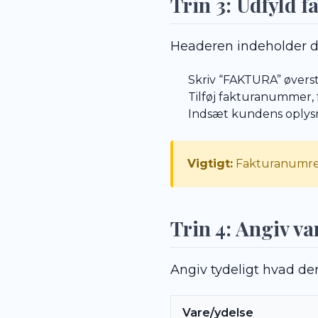
Trin 3: Udfyld 
Headeren indeholder de
Skriv “FAKTURA” øverst
Tilføj fakturanummer,
Indsæt kundens oplys
Vigtigt:
Fakturanumre s
Trin 4: Angiv va
Angiv tydeligt hvad der
Vare/ydelse