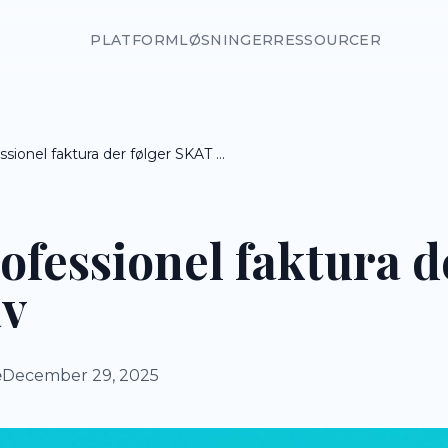
PLATFORM
LØSNINGER
RESSOURCER
Lav en professionel faktura der følger SKAT krav
ofessionel faktura d
av
e
December 29, 2025