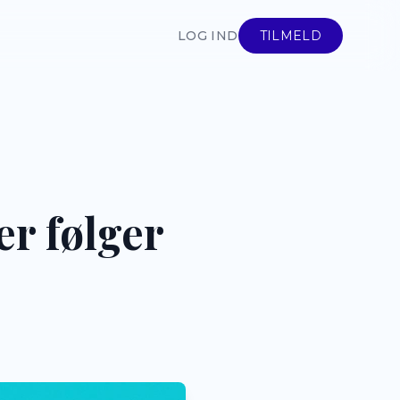
LOG IND
TILMELD
er følger