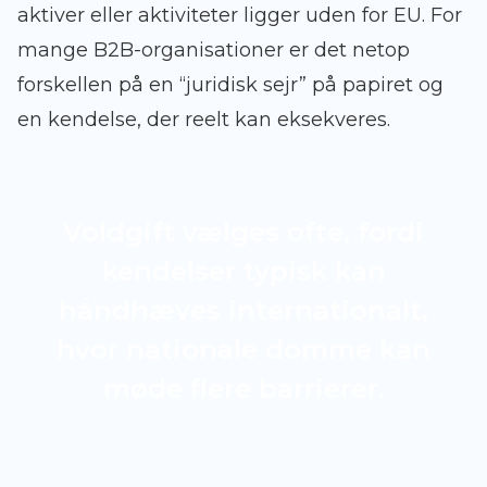
aktiver eller aktiviteter ligger uden for EU. For
mange B2B-organisationer er det netop
forskellen på en “juridisk sejr” på papiret og
en kendelse, der reelt kan eksekveres.
Voldgift vælges ofte, fordi
kendelser typisk kan
håndhæves internationalt,
hvor nationale domme kan
møde flere barrierer.