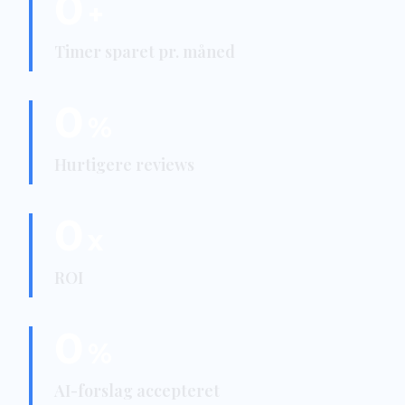
0
+
Timer sparet pr. måned
0
%
Hurtigere reviews
0
x
ROI
0
%
AI-forslag accepteret