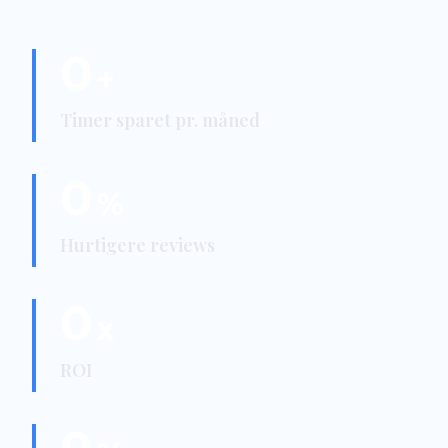
0
+
Timer sparet pr. måned
0
%
Hurtigere reviews
0
x
ROI