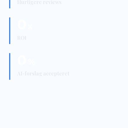
Hurtigere reviews
0
x
ROI
0
%
AI-forslag accepteret