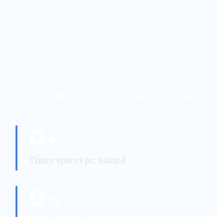
AI-kompetencer du kan stole på
0
+
Timer sparet pr. måned
0
%