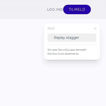
LOG IND
TILMELD
TEST
×0
Replay stagger
Re-uses SecurityLogos beneath
the four trust statements.